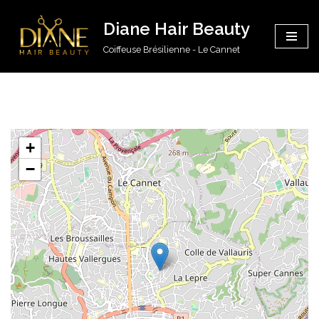
Diane Hair Beauty
Aller
Coiffeuse Brésilienne - Le Cannet
au
contenu
+
−